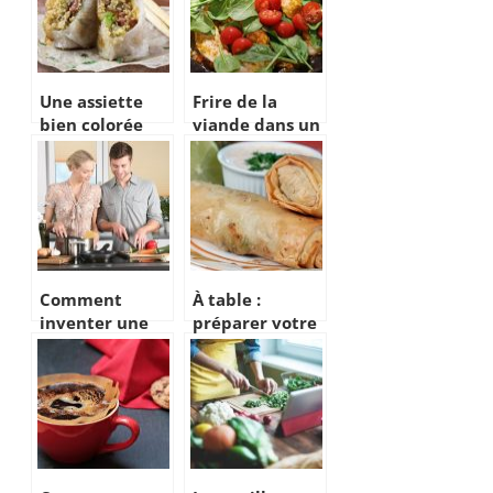
Une assiette
Frire de la
bien colorée
viande dans un
avec le rouleau
minimum de
de printemps
temps
Comment
À table :
inventer une
préparer votre
recette de
rouleau de
cuisine comme
printemps
un
professionnel?