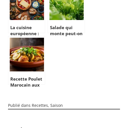
La cuisine
Salade qui
européenne :
monte peut-on
un tour
les manger ?
gastronomique
Découvrez les
à travers le
traditions
continent,
culinaires à
quand la
travers le
Belgique
monde
rencontre ses
Recette Poulet
voisins
Marocain aux
gourmands
Olives et Citron
Confit : le
tajine
Publié dans
Recettes
,
Saison
authentique en
8 étapes