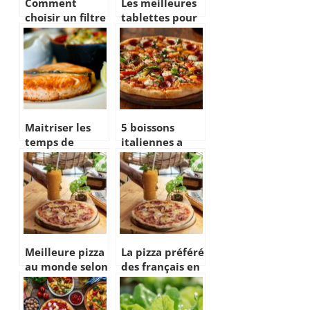
Comment
Les meilleures
choisir un filtre
tablettes pour
pour café
les recettes et
infusé à la
videos cuisines.
main ?
Maitriser les
5 boissons
temps de
italiennes a
cuisson des
deguster avec
poissons et
votre Pizza
crustaces pour
Puce Tassin
des recettes
reussies
Meilleure pizza
La pizza préféré
au monde selon
des français en
les français
2025
2025