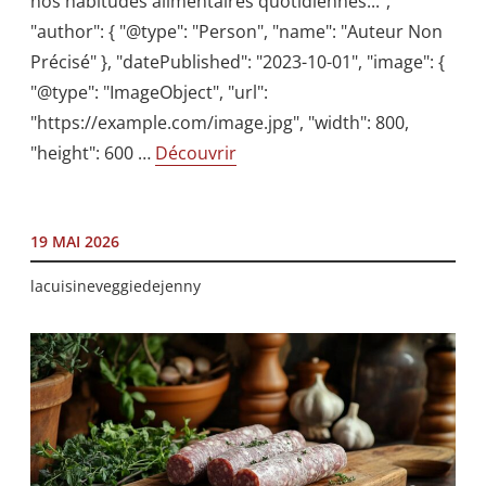
nos habitudes alimentaires quotidiennes...",
"author": { "@type": "Person", "name": "Auteur Non
Précisé" }, "datePublished": "2023-10-01", "image": {
"@type": "ImageObject", "url":
"https://example.com/image.jpg", "width": 800,
"height": 600 …
Découvrir
19 MAI 2026
lacuisineveggiedejenny