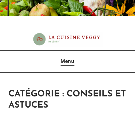
Skip
to
content
Le plaisir du végétal
LACUISINEVEGGIEDEJENNY
Menu
CATÉGORIE :
CONSEILS ET
ASTUCES