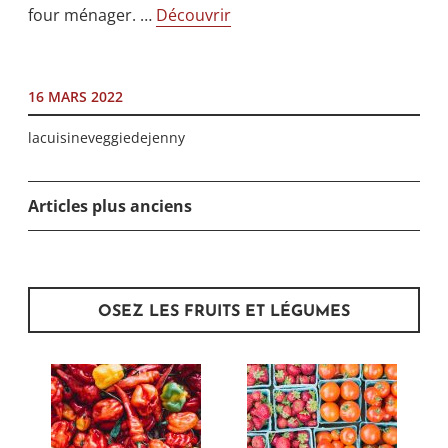
four ménager. …
Découvrir
16 MARS 2022
lacuisineveggiedejenny
Articles plus anciens
NAVIGATION
DES
ARTICLES
OSEZ LES FRUITS ET LÉGUMES